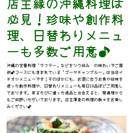
店主縁の沖縄料理は
必見！珍味や創作料
理、日替わりメニュ
ーも多数ご用意♪
沖縄の定番料理「ラフテー」などをツウ好み の味わいでご提
供♪コースにも含まれている「ゴーヤチャンプルー」は当店イ
チオシメニューです！そのほかにも、お酒に合うお魚や珍味を
使った創作料理や、日替わりメニューも毎日10品ほどご用意し
ております。来るたびに違った逸品と出会えると、常連様から
もご好評いただいております。店主渾身の料理の数々をお楽し
みください♪