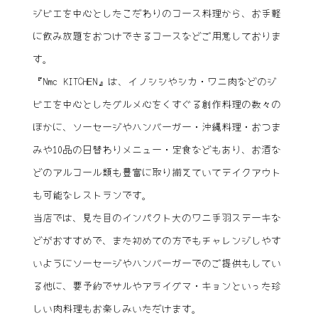
ジビエを中心としたこだわりのコース料理から、お手軽
に飲み放題をおつけできるコースなどご用意しておりま
す。
『Nmc KITCHEN』は、イノシシやシカ・ワニ肉などのジ
ビエを中心としたグルメ心をくすぐる創作料理の数々の
ほかに、ソーセージやハンバーガー・沖縄料理・おつま
みや10品の日替わりメニュー・定食などもあり、お酒な
どのアルコール類も豊富に取り揃えていてテイクアウト
も可能なレストランです。
当店では、見た目のインパクト大のワニ手羽ステーキな
どがおすすめで、また初めての方でもチャレンジしやす
いようにソーセージやハンバーガーでのご提供もしてい
る他に、要予約でサルやアライグマ・キョンといった珍
しい肉料理もお楽しみいただけます。