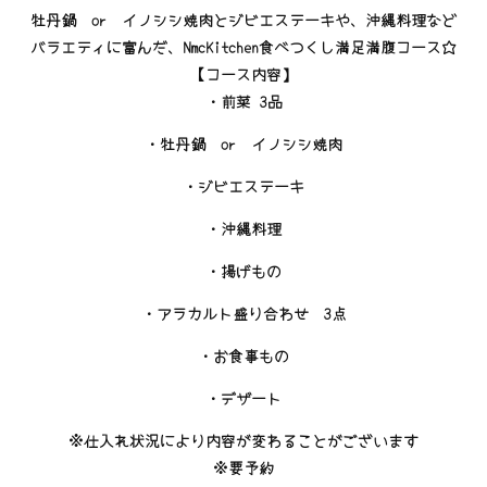
牡丹鍋 or イノシシ焼肉とジビエステーキ
や、沖縄料理など
バラエティに富んだ、NmcKitchen食べつくし満足満腹コース☆
【コース内容】
・前菜 3品
・牡丹鍋 or イノシシ焼肉
・ジビエステーキ
・沖縄料理
・揚げもの
・アラカルト盛り合わせ 3点
・お食事もの
・デザート
※仕入れ状況により内容が変わることがございます
※要予約