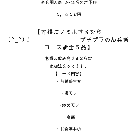
※利用人数 2～15名のご予約
５，０００
円
【お得にノミホするなら
(^_^)！ プチプラのん兵衛
コース♪全５品】
お得に飲み会するなら☆
追加注文ｏｋ！！！
【コース内容】
・前菜盛合せ
・揚モノ
・炒めモノ
・冷菜
・お食事もの