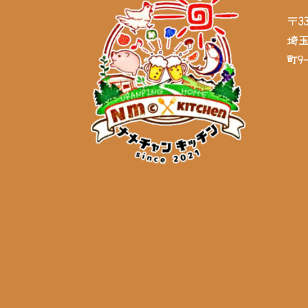
〒33
埼
町9-