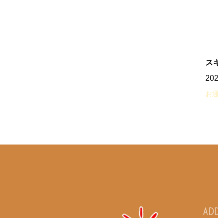
ス
20
お
AD