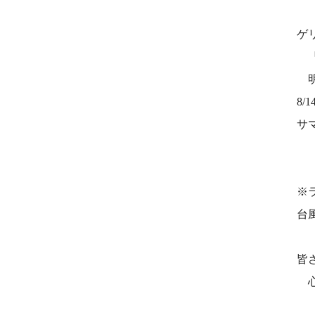
ゲ
『
明
8/1
サ
［
［
※ラ
台
皆
心