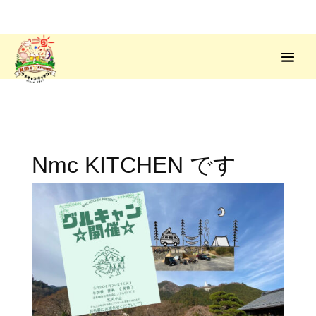
Nmc KITCHEN です‍