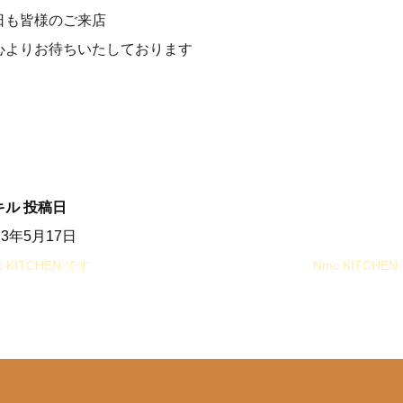
日も皆様のご来店
よりお待ちいたしております
キル
投稿日
23年5月17日
 KITCHEN です‍
Nmc KITCHEN