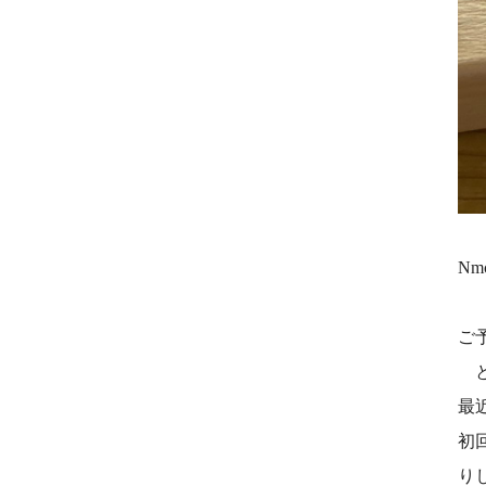
Nm
ご
と
最
初
り