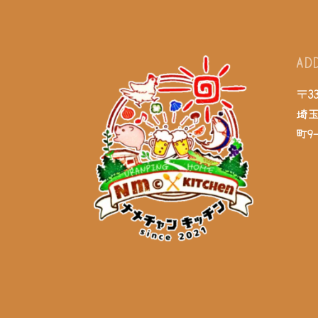
AD
〒33
埼
町9-